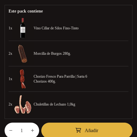
Este pack contiene
1x
Vino Cillar de Silos Fino-Tinto
2x
Morcilla de Burgos 280g.
Chorizo Fresco Para Parrilla | Sarta 6
1x
Chorizos 400g.
2x
Chuletillas de Lechazo 1,0kg
Añadir