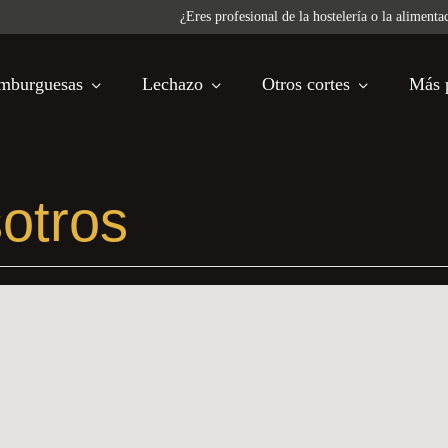
sional de la hostelería o la alimentación? Tenemos condiciones especiales para 
mburguesas
Lechazo
Otros cortes
Más 
otros