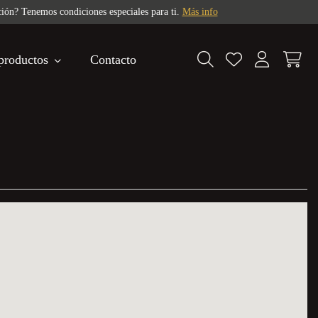
ti.
Más info
productos
Contacto